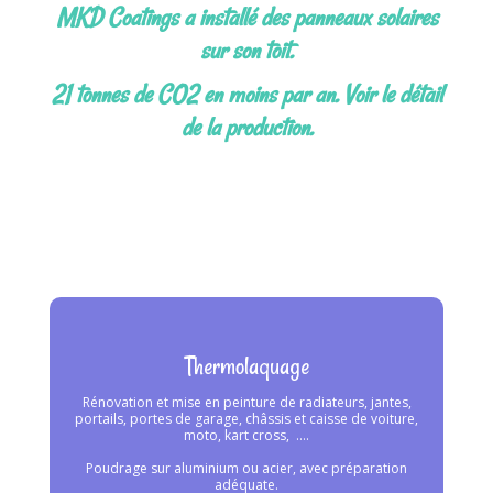
MKD Coatings a installé des panneaux solaires
sur son toit.
21 tonnes de CO2 en moins par an. Voir le détail
de la production.
Thermolaquage
Rénovation et mise en peinture de radiateurs, jantes,
portails, portes de garage, châssis et caisse de voiture,
moto, kart cross, ….
Poudrage sur aluminium ou acier, avec préparation
adéquate.